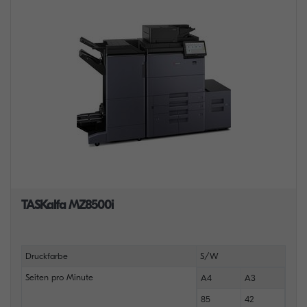
TASKalfa MZ8500i
Druckfarbe
S/W
Seiten pro Minute
A4
A3
85
42