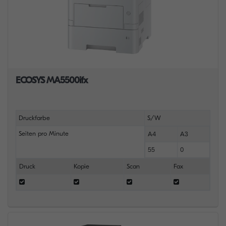
ECOSYS MA5500ifx
Druckfarbe
S/W
Seiten pro Minute
A4
A3
55
0
Druck
Kopie
Scan
Fax