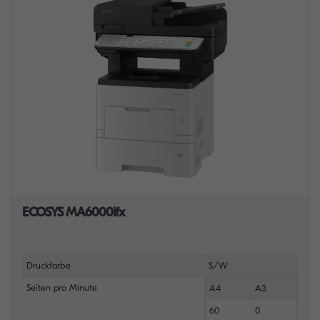
ECOSYS MA6000ifx
Druckfarbe
S/W
Seiten pro Minute
A4
A3
60
0