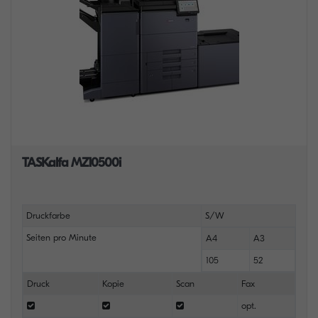
TASKalfa MZ10500i
Druckfarbe
S/W
Seiten pro Minute
A4
A3
105
52
Druck
Kopie
Scan
Fax
opt.