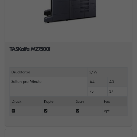
TASKalfa MZ7500i
Druckfarbe
S/W
Seiten pro Minute
A4
A3
75
37
Druck
Kopie
Scan
Fax
opt.