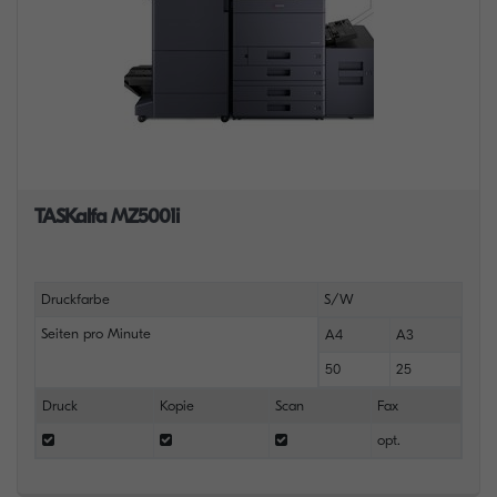
TASKalfa MZ5001i
Druckfarbe
S/W
Seiten pro Minute
A4
A3
50
25
Druck
Kopie
Scan
Fax
opt.