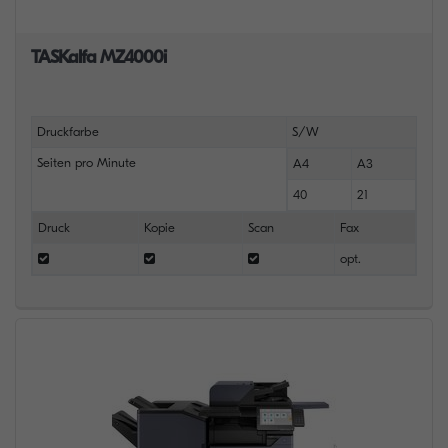
TASKalfa MZ4000i
Druckfarbe
S/W
Seiten pro Minute
A4
A3
40
21
Druck
Kopie
Scan
Fax
opt.