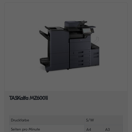
TASKalfa MZ6001i
Druckfarbe
S/W
Seiten pro Minute
A4
A3