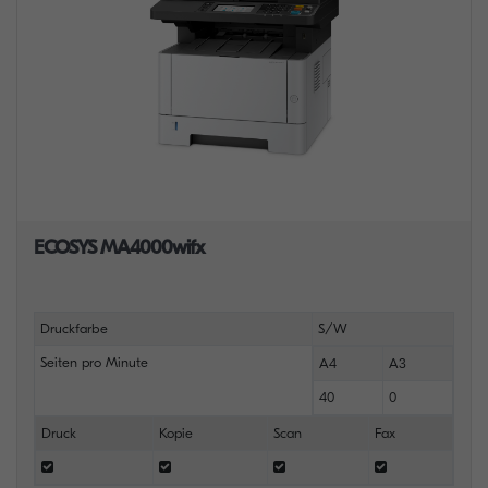
ECOSYS MA4000wifx
Druckfarbe
S/W
Seiten pro Minute
A4
A3
40
0
Druck
Kopie
Scan
Fax