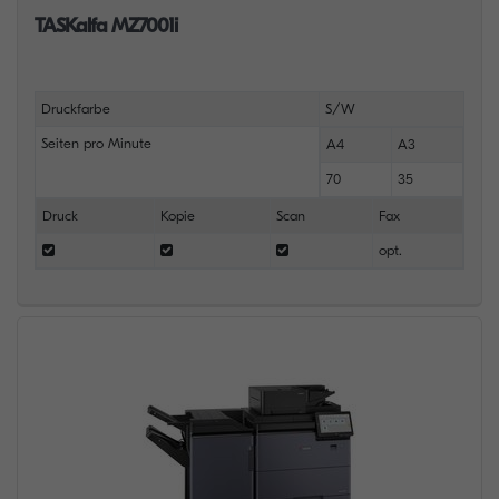
TASKalfa MZ7001i
Druckfarbe
S/W
Seiten pro Minute
A4
A3
70
35
Druck
Kopie
Scan
Fax
opt.