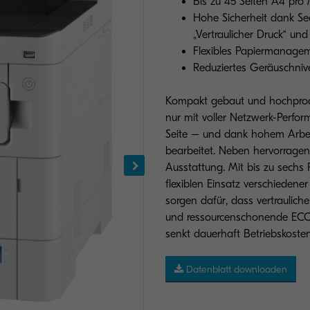
Bis zu 45 Seiten A4 pro
Hohe Sicherheit dank Sec
„Vertraulicher Druck“ un
Flexibles Papiermanagem
Reduziertes Geräuschnive
Kompakt gebaut und hochprod
nur mit voller Netzwerk-Perform
Seite – und dank hohem Arbei
bearbeitet. Neben hervorragend
Ausstattung. Mit bis zu sechs 
flexiblen Einsatz verschiedene
sorgen dafür, dass vertrauliche
und ressourcenschonende ECOS
senkt dauerhaft Betriebskost
Datenblatt downloaden