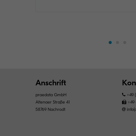
Anschrift
Kon
praedata GmbH
+49 (
Altenaer Straße 41
+49 
58769 Nachrodt
info