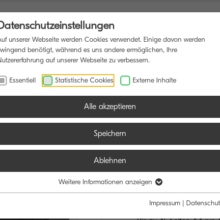
Datenschutzeinstellungen
Auf unserer Webseite werden Cookies verwendet. Einige davon werden
zwingend benötigt, während es uns andere ermöglichen, Ihre
Nutzererfahrung auf unserer Webseite zu verbessern.
IONSDRUCKER
SOFTWARE
BLOG
Essentiell
Statistische Cookies
Externe Inhalte
Alle akzeptieren
Speichern
Ablehnen
ECOSYS PA
HOHE PRODUKTI
Weitere Informationen anzeigen
BETRIEBSKOST
Impressum
|
Datenschut