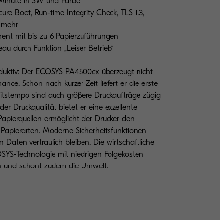
 Minute in SW und Farbe
ure Boot, Run-time Integrity Check, TLS 1.3,
d mehr
ent mit bis zu 6 Papierzuführungen
au durch Funktion „Leiser Betrieb“
uktiv: Der ECOSYS PA4500cx überzeugt nicht
ance. Schon nach kurzer Zeit liefert er die erste
tstempo sind auch größere Druckaufträge zügig
er Druckqualität bietet er eine exzellente
Papierquellen ermöglicht der Drucker den
r Papierarten. Moderne Sicherheitsfunktionen
n Daten vertraulich bleiben. Die wirtschaftliche
YS-Technologie mit niedrigen Folgekosten
en und schont zudem die Umwelt.